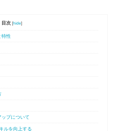
目次
[
hide
]
と特性
方
アップについて
キルを向上する